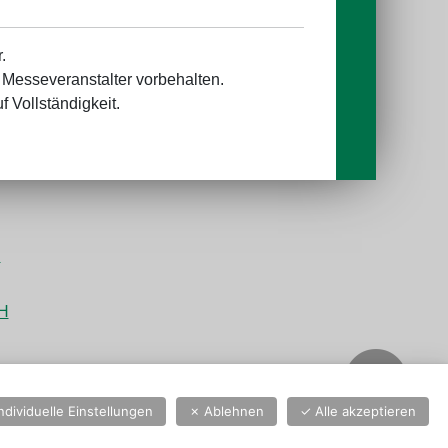
.
Messeveranstalter vorbehalten.
 Vollständigkeit.
P
bH
Individuelle Einstellungen
✗
Ablehnen
✓
Alle akzeptieren