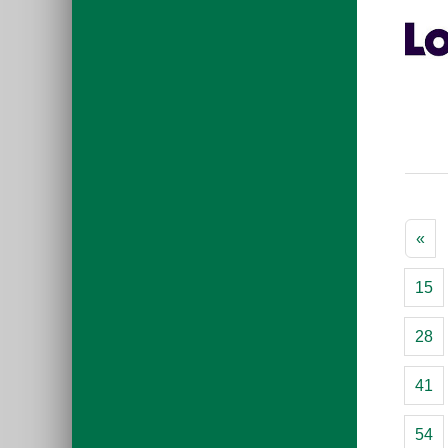
«
15
28
41
54