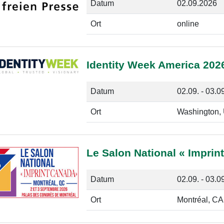
Datum
02.09.2026
Ort
online
Identity Week America 202
Datum
02.09. - 03.0
Ort
Washington,
Le Salon National « Imprin
Datum
02.09. - 03.0
Ort
Montréal, CA