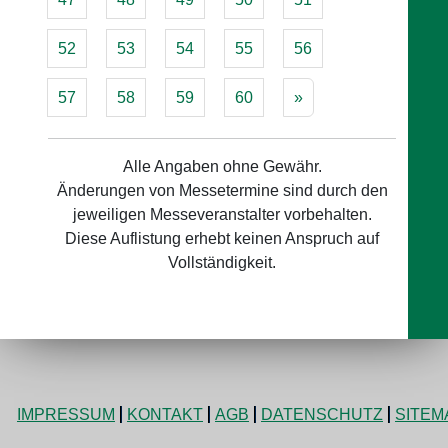
52
53
54
55
56
57
58
59
60
»
Alle Angaben ohne Gewähr.
Änderungen von Messetermine sind durch den
jeweiligen Messeveranstalter vorbehalten.
Diese Auflistung erhebt keinen Anspruch auf
Vollständigkeit.
IMPRESSUM
KONTAKT
AGB
DATENSCHUTZ
SITEM