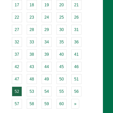
17
18
19
20
21
22
23
24
25
26
27
28
29
30
31
32
33
34
35
36
37
38
39
40
41
42
43
44
45
46
47
48
49
50
51
52
53
54
55
56
57
58
59
60
»